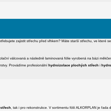
Hydroizolace střech
otřebujete zajistit střechu před vlhkem? Máte starší střechu, ve které s
zolační válcovaná a následně laminovaná fólie vyrobená na bázi měkčen
vrstvy. Provádíme profesionální
hydroizolace plochých střech
i
hydro
 střech
, tak i pro rekonstrukce. V sortimentu fólií ALKORPLAN je řada 