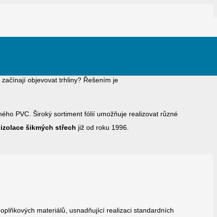
e začínají objevovat trhliny? Řešením je
ého PVC. Široký sortiment fólií umožňuje realizovat různé
izolace šikmých střech
již od roku 1996.
doplňkových materiálů, usnadňující realizaci standardních