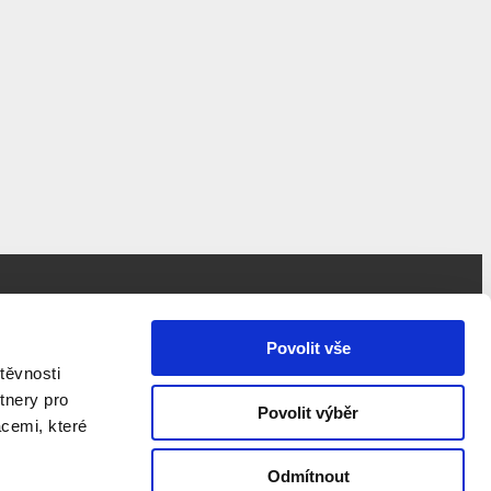
Povolit vše
ivotnosti.“
těvnosti
tnery pro
Povolit výběr
acemi, které
Odmítnout