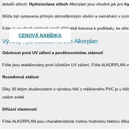
detailů střech.
Hydroizolace střech
Alkorplan jsou vhodné jak pro
hy
Může být vystavena přímým atmosférickým vlivům a namáhání v rozmezí
Fólie je ve všech místech spojů důkladně kotvena k podkladu, ke stř
CENOVÁ NABÍDKA
Výhody hydroizolace střech Alkorplan
Odolnost proti UV záření a povětrnostnímu stárnutí
Fólie jsou stabilizovány proti účinkům UV záření. Fólie ALKORPLAN 
Rozměrová stálost
Díky 30 letým zkušenostem s výrobou fólií z měkčeného PVC je u fól
celém světě.
Difúzní vlastnosti
Fólie ALKORPLAN jsou charakteristické nízkou hodnotou faktoru difúzn