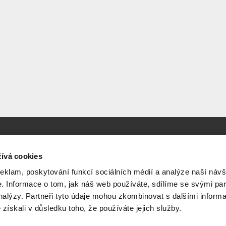
ívá cookies
vedená hydroizolace s použitím nejlepších materiálů je zárukou dlouhé ž
reklam, poskytování funkcí sociálních médií a analýze naší návš
 Informace o tom, jak náš web používáte, sdílíme se svými par
analýzy. Partneři tyto údaje mohou zkombinovat s dalšími inform
é získali v důsledku toho, že používáte jejich služby.
Instagram