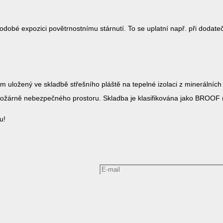
uhodobé expozici povětrnostnímu stárnutí. To se uplatní např. při doda
uložený ve skladbě střešního pláště na tepelné izolaci z minerálníc
požárně nebezpečného prostoru. Skladba je klasifikována jako BROOF (
u!