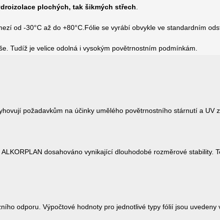
droizolace plochých, tak šikmých střech
.
 od -30°C až do +80°C.Fólie se vyrábí obvykle ve standardním odstínu
eše. Tudíž je velice odolná i vysokým povětrnostním podmínkám.
vyhovují požadavkům na účinky umělého povětrnostního stárnutí a UV z
ií ALKORPLAN dosahováno vynikající dlouhodobé rozměrové stability. T
ího odporu. Výpočtové hodnoty pro jednotlivé typy fólií jsou uvedeny 