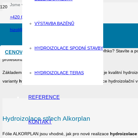
Jsme vám k dispozici
+420 603 533 864
Sledujte nás
VÝSTAVBA BAZÉNŮ
hizol@tiscali.cz
HYDROIZOLACE SPODNÍ STAVBY
Chcete mít jistotu, že Vaše střecha vydrží jakékoliv vlhko? Stavíte a p
CENOVÁ NABÍDKA
profesionální
hydroizolace střech
.
Základem profesionální hydroizolace každé střechy je kvalitní hydroi
HYDROIZOLACE TERAS
varianty
hydroizolace střech
dle způsobu stabilizace hydroizolační 
REFERENCE
Hydroizolace střech Alkorplan
KONTAKT
Fólie ALKORPLAN jsou vhodné, jak pro nové realizace
hydroizolace